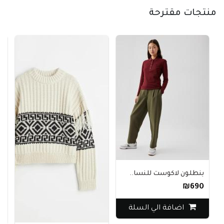
منتجات مقترحة
بنطلون لاكوست للنسا..
ك
₪690
0
اضافة الي السلة