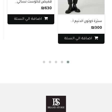
قميص لاكوست نسائي..
₪630
ساعة ي
اضافة الي السلة
سترة كوتون الدنيم ا..
940
₪300
اضافة الي السلة