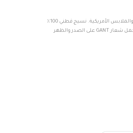
مستوحاة من القصص الخيالية الصينية والملابس الأمريكية. نسيج قطني 100٪
 الصدر والظهر