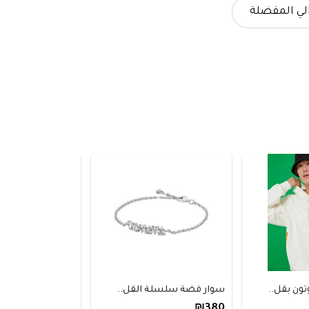
لي المفضلة
بقل..
سوار فضة سلسلة القل..
معطف كوتون قصير ق
₪470
₪380