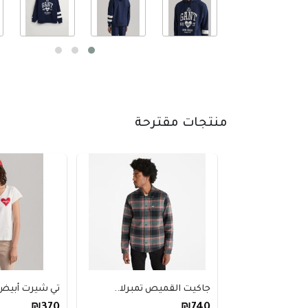
منتجات مقترحة
جاكيت القميص تمبرلا..
تي شيرت أبيض للن
₪370
₪740