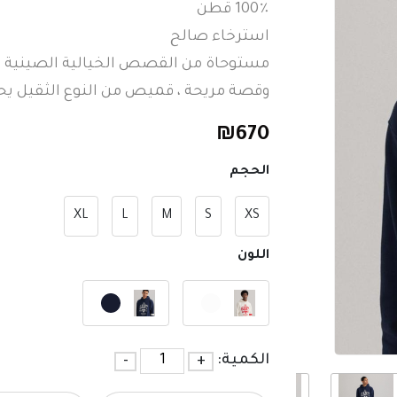
100٪ قطن
استرخاء صالح
وقصة مريحة ، قميص من النوع الثقيل يحمل شعار GANT على
₪
670
الحجم
XL
L
M
S
XS
اللون
الكمية:
+
-