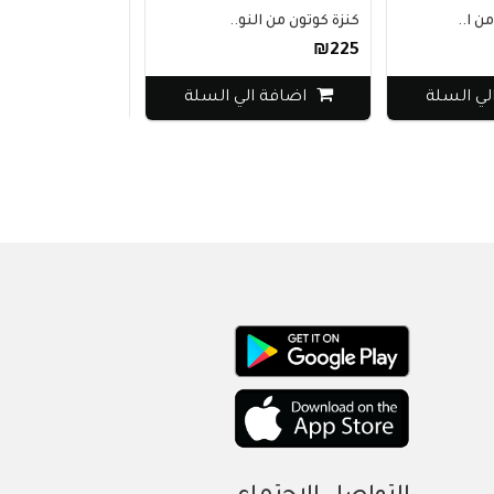
 ا..
كنزة كوتون من النو..
قميص مافي ملون كا
₪290
₪225
ي السلة
اضافة الي السلة
اضافة الي