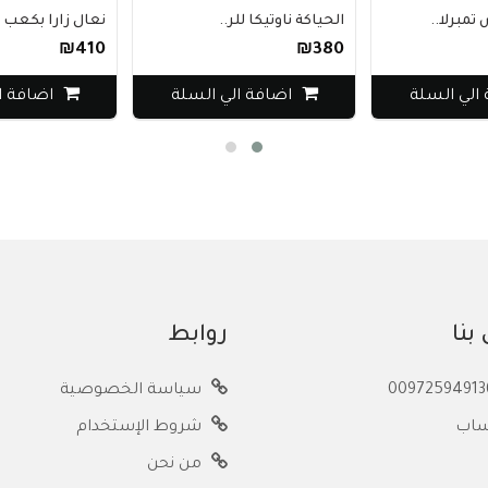
برلا..
الحياكة ناوتيكا للر..
نعال زارا بكعب من
₪410
₪380
لي السلة
اضافة الي السلة
اضافة ال
بنا
روابط
سياسة الخصوصية
ساب
شروط الإستخدام
من نحن