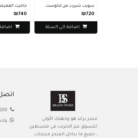
سويت شيرت من لاكوست..
جاكيت القميص تم
₪740
₪720
اضافة الي السلة
اضافة ا
اتصل 
00972594913600
متجر براند هو وجهتك الأولى
وات
للتسوق عبر الانترنت في فلسطين
، جميع ما بداخل المتجر منتجات