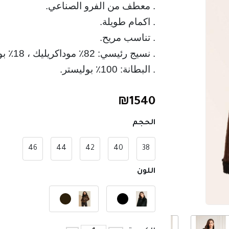
. البطانة: 100٪ بوليستر.
₪
1540
الحجم
46
44
42
40
38
اللون