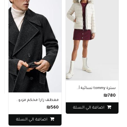
ب
0
سترة tommy نسائية أ..
₪780
معطف زارا محكم مزدو..
₪560
اضافة الي السلة
اضافة الي السلة