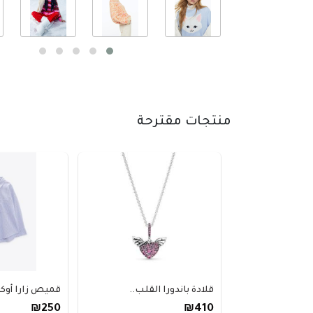
منتجات مقترحة
قلادة باندورا القلب..
قميص زارا أوكسفور
₪250
₪410