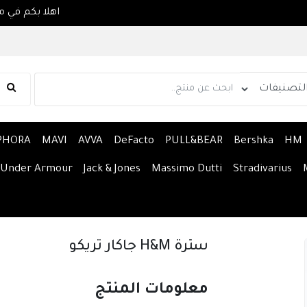
PHORA
MAVI
AVVA
DeFacto
PULL&BEAR
Bershka
HM
Under Armour
Jack & Jones
Massimo Dutti
Stradivarius
سترة H&M جاكار تريكو
معلومات المنتج 