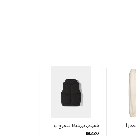
.
قميص بيرشكا منفوخ ب..
سترة ناوتيكا من الر..
₪640
₪280