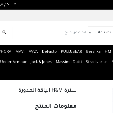
PHORA
MAVI
AVVA
DeFacto
PULL&BEAR
Bershka
HM
Under Armour
Jack & Jones
Massimo Dutti
Stradivarius
سترة H&M الياقة المدورة
معلومات المنتج