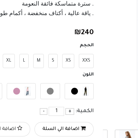
. سترة متماسكة فائقة النعومة
. ياقة عالية ، أكتاف منخفضة ، أكمام ط
₪
240
الحجم
XL
L
M
S
XS
XXS
اللون
الكمية:
+
-
اضافة الي السلة
اضافة ا