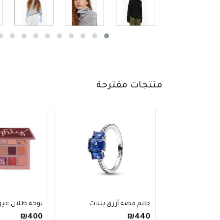
منتجات مقترحة
خاتم فضة أزرق بثلاث..
لوحة ظلال عيو
₪400
₪440