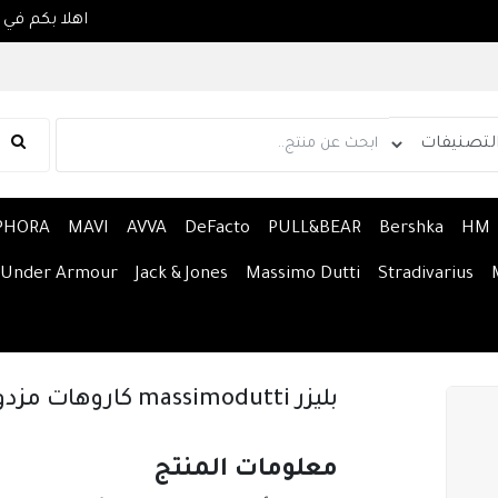
PHORA
MAVI
AVVA
DeFacto
PULL&BEAR
Bershka
HM
Under Armour
Jack & Jones
Massimo Dutti
Stradivarius
بليزر massimodutti كاروهات مزدوج الصدر
معلومات المنتج