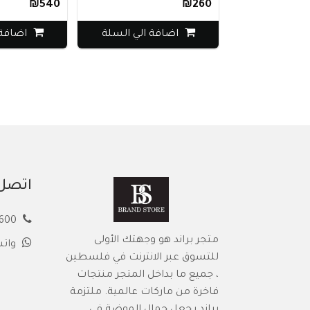
₪540
₪260
اضافة الي السلة
اضافة 
اتصل 
00972594913600
متجر براند هو وجهتك الأولى
وات
للتسوق عبر الانترنت في فلسطين
، جميع ما بداخل المتجر منتجات
فاخرة من ماركات عالمية. ملتزمة
براند بجعل جمال الموضة في