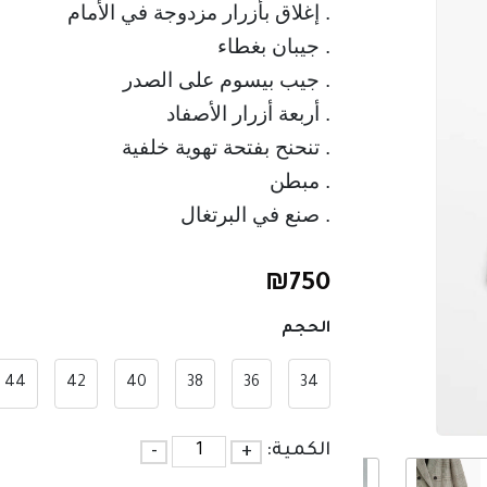
. صنع في البرتغال
₪
750
الحجم
44
42
40
38
36
34
الكمية:
+
-