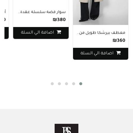
سوار فضة سلسلة عقدة..
أقراط باندورا 
₪370
₪380
اضافة الي السلة
اضافة ا
يرشكا طويل من..
ضافة الي السلة