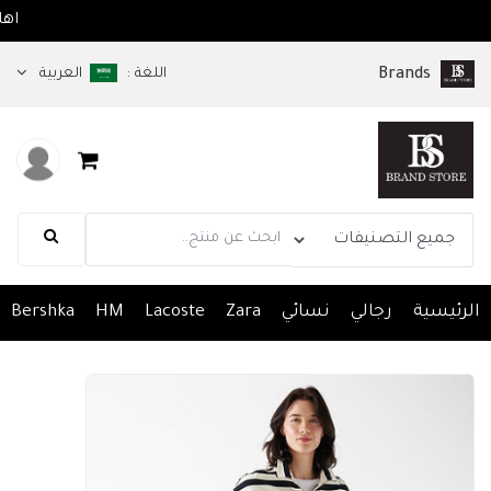
بكم في متجر brandsps.com
اللغة :
العربية
Brands
الرئيسية
رجالي
نسائي
Zara
Lacoste
HM
Bershka