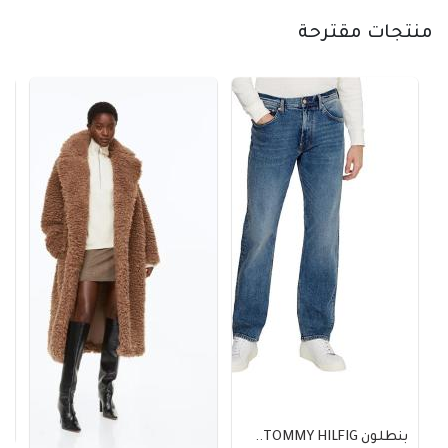
منتجات مقترحة
بل
0
بنطلون TOMMY HILFIG..