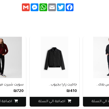
Messenger
Gmail
WhatsApp
Email
Twitter
Facebook
 بلاك..
جاكيت زارا بجيوب..
سويت شيرت من 
₪720
₪410
الي السلة
اضافة الي السلة
اضافة ا