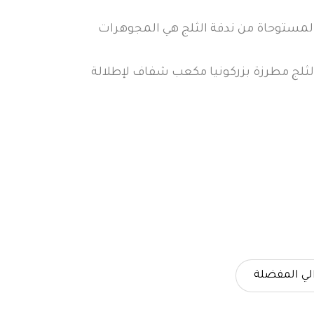
أقراطنا من الفضة الإسترليني عيار 925 المستوحاة من ندفة الثلج هي المجوهرات
 الثلج مطرزة بزركونيا مكعب شفاف لإطلالة
لي المفضلة