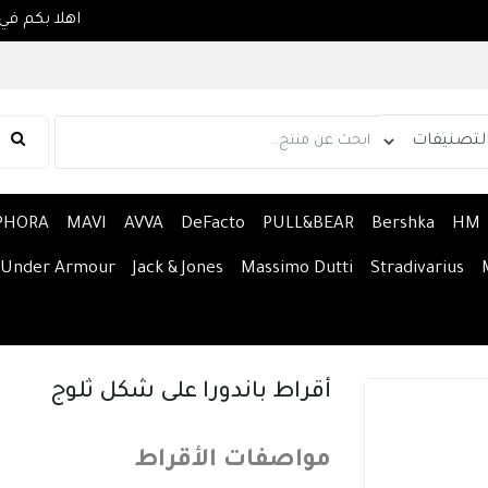
PHORA
MAVI
AVVA
DeFacto
PULL&BEAR
Bershka
HM
Under Armour
Jack & Jones
Massimo Dutti
Stradivarius
أقراط باندورا على شكل ثلوج
مواصفات الأقراط