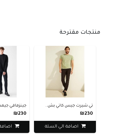
منتجات مقترحة
تي شيرت جيس كاتي بش..
جينزمافي جيمس
₪230
₪230
اضافة الي السلة
اضافة 