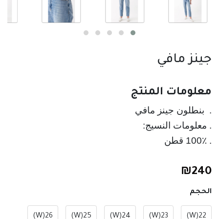
جينز مافي
معلومات المنتج
. 100٪ قطن
₪
240
الحجم
26(W)
25(W)
24(W)
23(W)
22(W)