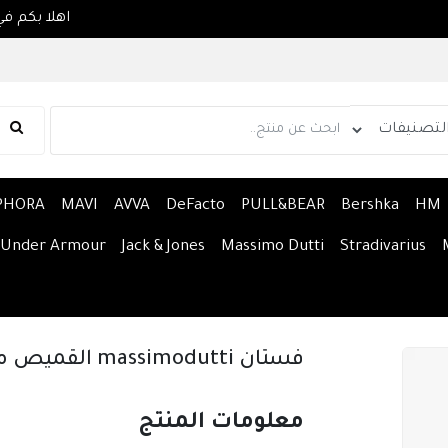
PHORA
MAVI
AVVA
DeFacto
PULL&BEAR
Bershka
HM
Under Armour
Jack & Jones
Massimo Dutti
Stradivarius
فستان massimodutti القميص مع طوق
معلومات المنتج