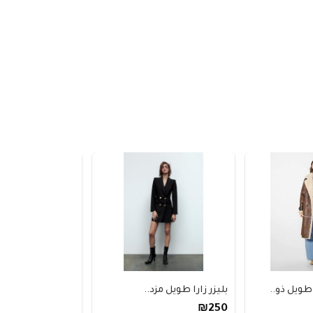
ويل ذو..
بليزر زارا طويل مزد..
جاكيت افا منفوخ 
₪310
₪250