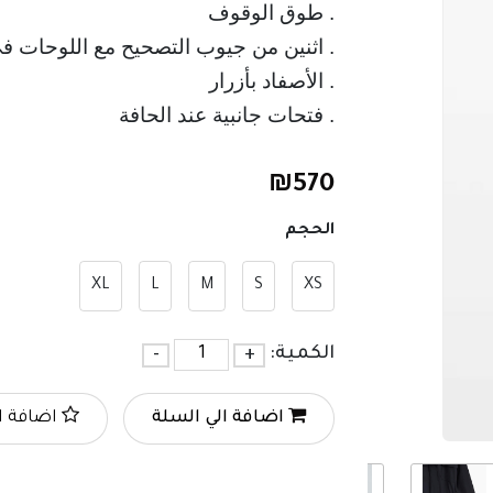
. طوق الوقوف
. فتحات جانبية عند الحافة
₪
570
الحجم
XL
L
M
S
XS
الكمية:
+
-
اضافة الي السلة
اضافة ا