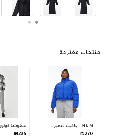
منتجات مقترحة
H & M + جاكيت قصير ..
منقوشة كوتون 
₪235
₪270