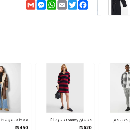
Messenger
Gmail
WhatsApp
Email
Twitter
Facebook
جيب قم..
فستان tommy سترة RL..
معطف بيرشكا ط
₪450
₪620