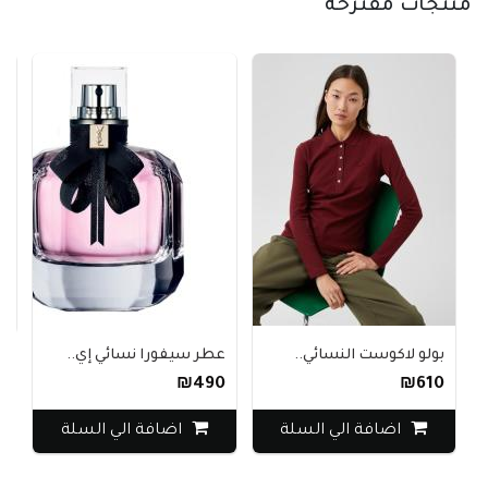
منتجات مقترحة
كا
0
بولو لاكوست النسائي..
عطر سيفورا نسائي إي..
₪490
₪610
اضافة الي السلة
اضافة الي السلة