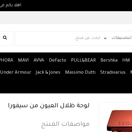
PHORA
MAVI
AVVA
DeFacto
PULL&BEAR
Bershka
HM
Under Armour
Jack & Jones
Massimo Dutti
Stradivarius
لوحة ظلال العيون من سيفورا
مواصفات المنتج