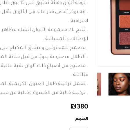
. لوحة ألوان دافئة تحتوي على 15 لون ظلال عيون جديدة مضغوطة .
. إنه يوفر أقصى قدر عائد من الألوان بأق
احترافية .
. تتيح لك مجموعة الألوان إنشاء مظاهر طب
الإطلالات المسائية .
. مصمم للمحترفين وعشاق المكياج على ح
. الظلال مصنوعة يدويًا من قبل فنانة المك
. مصنوع من أصباغ ذات ألوان نقية عالية ا
متلألئة .
. تعمل تركيبة ظلال العيون الكريمية الم
. تركيبة خالية من القسوة وخالية من مس
₪
380
الحجم