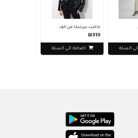
جاكيت بيرشكا من الف..
مثبت حواجب سيفورا 
₪280
₪310
السلة
اضافة الي السلة
اضافة الي ا