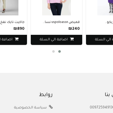
قميص uspoloassn نسا..
جاكيت نايك نفخ..
₪890
₪240
 السلة
اضافة الي السلة
اضافة الي 
بنا
روابط
سياسة الخصوصية