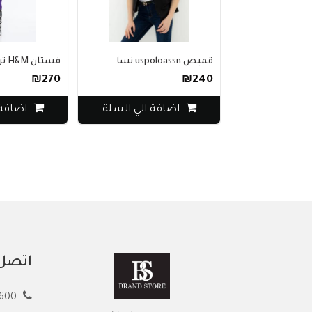
قميص uspoloassn نسا..
فستان H&M تريكو..
₪270
₪240
اضافة الي السلة
اضافة الي
اتصل 
00972594913600