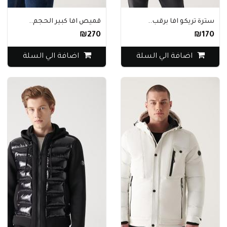
سترة تريكو افا برقب..
قميص افا كبير الحجم..
₪270
₪170
اضافة الي السلة
اضافة الي السلة