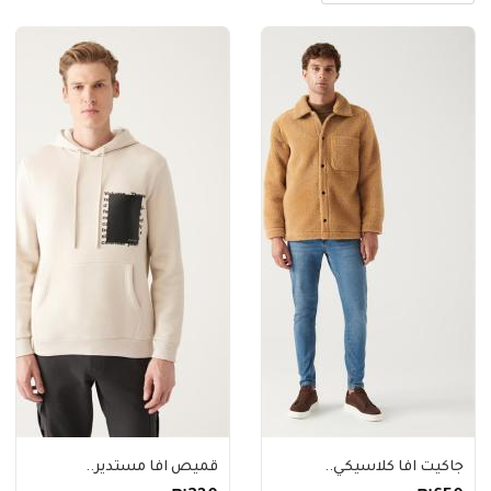
جاكيت افا كلاسيكي..
قميص افا مستدير..