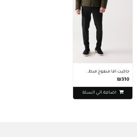
جاكيت افا منفوخ مبط..
₪310
اضافة الي السلة