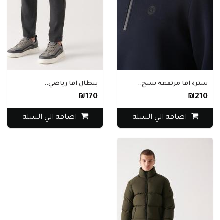
سترة افا مرتفعة بسح..
بنطال افا رياضي..
₪170
₪210
اضافة الي السلة
اضافة الي السلة