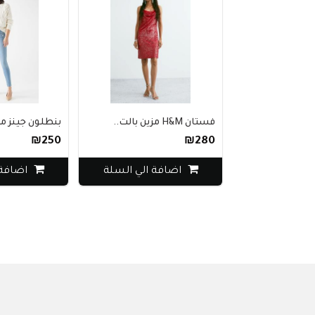
فستان H&M مزين بالت..
بنطلون جينز مافي 
₪250
₪280
اضافة الي السلة
اضافة الي