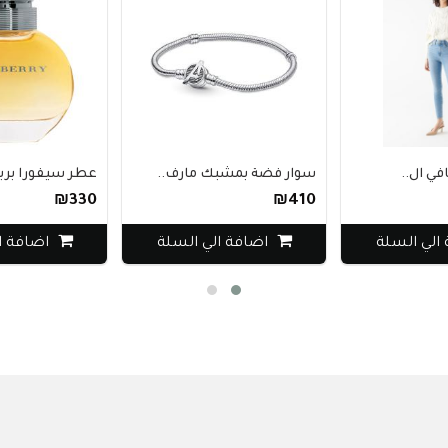
ال..
سوار فضة بمشبك مارف..
عطر سيفورا بربري ك
₪330
₪410
 السلة
اضافة الي السلة
اضافة الي 