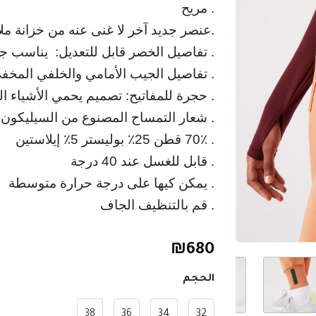
. مريح
. قم بالتنظيف الجاف
₪
680
الحجم
38
36
34
32