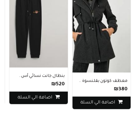
بنطال جانت نسائي أس..
ن
معطف كوتون بقلنسوة ..
0
₪520
₪380
اضافة الي السلة
اضافة الي السلة