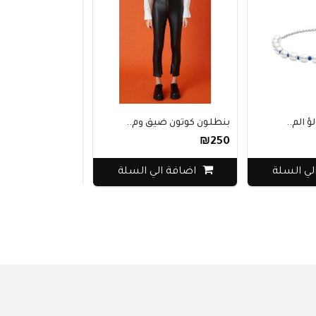
بنطلون كوتون ضيق وم..
سوار فضة بمشبك إغلا..
₪410
₪250
اضافة الي السلة
اضافة الي السلة