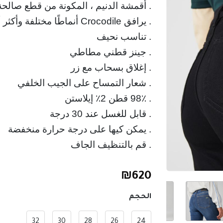
. أقمشة الدنيم ، المكونة من قطع صالحة
. قم بالتنظيف الجاف
₪
620
الحجم
32
30
28
26
24