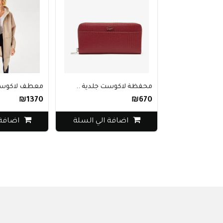
محفظة لاكوست جلدية ..
معطف لاكوست نسائي ..
₪1370
₪670
اضافة الي السلة
اضافة الي السل