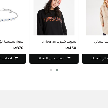
سويت شيرت timberlan..
سوار سلسلة لؤلؤ الم..
₪370
₪450
ة
اضافة الي السلة
اضافة الي السلة