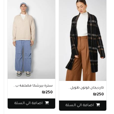
سترة بيرشكا مضلعة ب..
كارديجان كوتون طويل..
₪250
₪250
معطف ar
اضافة الي السلة
اضافة الي السلة
10