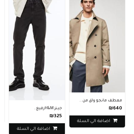
بنطلو
معطف مانجو واق من ..
0
₪640
جينز H&Mرفيع..
₪325
اضافة الي السلة
اضافة الي السلة