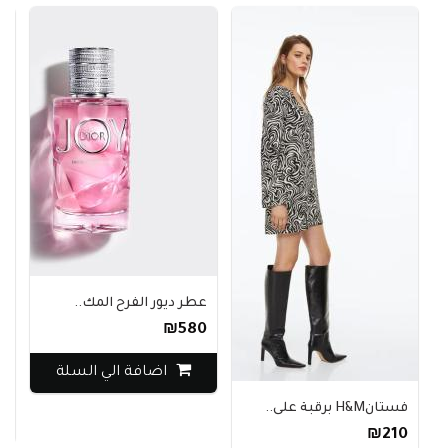
عطر ديور الفرح المك..
₪580
ب
اضافة الي السلة
0
فستانH&M برقبة على..
₪210