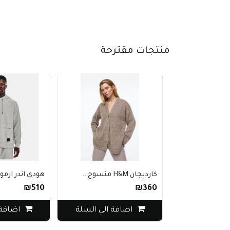
منتجات مقترحة
كارديجان H&M منسوج ..
هودي اندر ارمور رجا..
₪510
₪360
اضافة الي السلة
اضافة الي السل