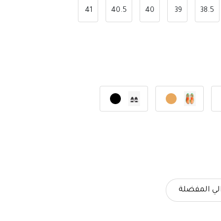
41
40.5
40
39
38.5
لي المفضلة