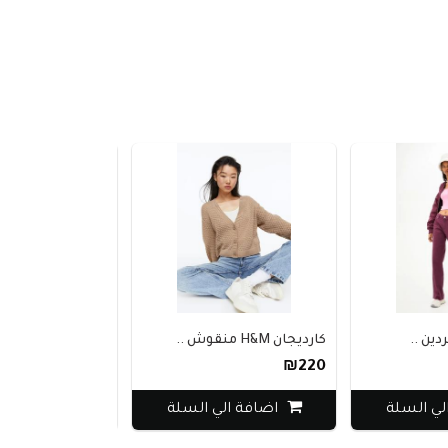
كارديجان H&M منقوش ..
بنطلون ديفاكتو رياض..
₪180
₪220
اضافة الي السلة
اضافة الي السلة