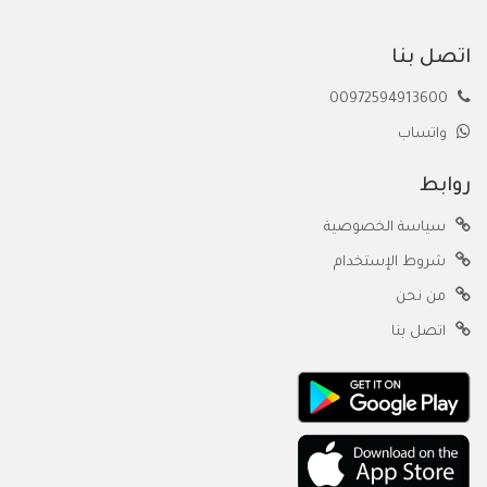
اتصل بنا
00972594913600
واتساب
روابط
سياسة الخصوصية
شروط الإستخدام
من نحن
اتصل بنا