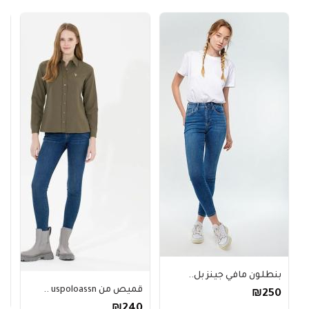
س
0
بنطلون مافي جينز بل..
قميص من uspoloassn ..
₪250
₪240