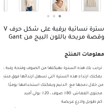
سترة نسائية برقبة على شكل حرف V
وقصة مريحة باللون البيج من Gant
معلومات المنتج
. ترحب بك هذه السترة بهيكلها من الصوف وفتحة رقبة على شكل V ، وتتميز بم
. يمكنك ارتداء هذه السترة التي تسهل ارتدائها فوق منتج 
 من خلال دمجها مع  
الدنيم ويمكنك استخدامها يوميًا.
. محتوى القماش: 80٪ صوف ، 20٪ بولي أميد 
. كم طويل واذرع عريضة