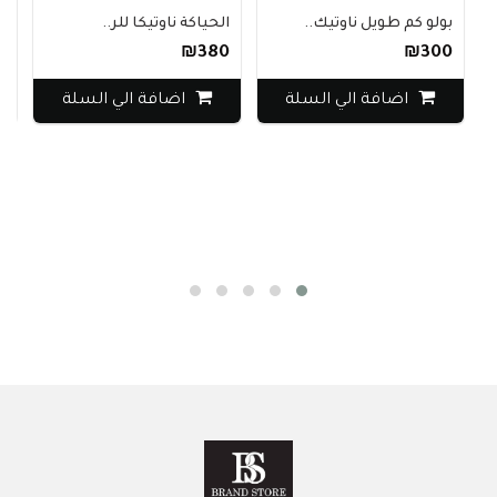
بولو كم طويل ناوتيك..
الحياكة ناوتيكا للر..
سوار 
₪370
₪380
₪300
اضافة الي السلة
اضافة الي السلة