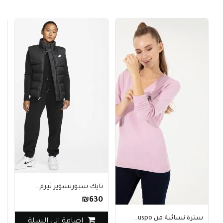
نايك سبورتسوير ثيرم..
س
₪630
0
سترة نسائية من uspo..
اضافة الي السلة