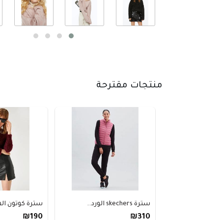
منتجات مقترحة
سترة skechers الورد..
سترة كوتون الفخم
₪190
₪310