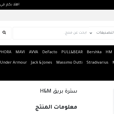
PHORA
MAVI
AVVA
DeFacto
PULL&BEAR
Bershka
HM
Under Armour
Jack & Jones
Massimo Dutti
Stradivarius
سترة بريق H&M
معلومات المنتج