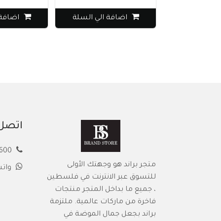
اضافة الي السلة
اضافة ال
اتصل 
00972594913600
متجر براند هو وجهتك الأولى
وات
للتسوق عبر الانترنت في فلسطين
، جميع ما بداخل المتجر منتجات
فاخرة من ماركات عالمية. ملتزمة
براند بجعل جمال الموضة في