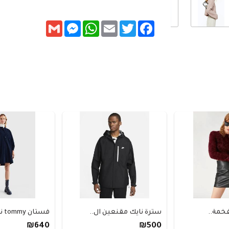
Messenger
Gmail
WhatsApp
Email
Twitter
Facebook
ة..
سترة نايك مقنعين ال..
فستان tommy نسائي ق..
₪640
₪500