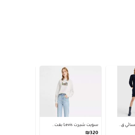
سويت شيرت Levis بفت..
سويت شيرت nike نسائ..
₪470
₪320