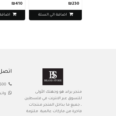
₪410
₪230
اضافة الي السلة
اضافة ا
اتصل 
00972594913600
متجر براند هو وجهتك الأولى
وات
للتسوق عبر الانترنت في فلسطين
، جميع ما بداخل المتجر منتجات
فاخرة من ماركات عالمية. ملتزمة