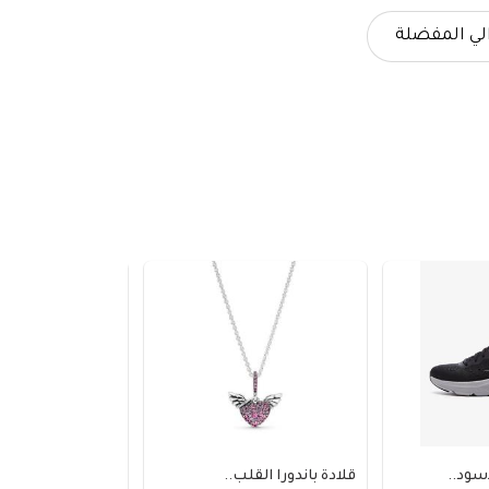
لي المفضلة
قلادة باندورا القلب..
بنطلون stradivarius..