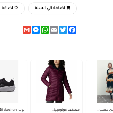
اضافة الي السلة
اضافة ا
Messenger
Gmail
WhatsApp
Email
Twitter
Facebook
دي مصب..
معطف كولومبيا..
بوت skechers الأسود..