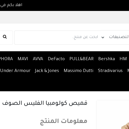
PHORA
MAVI
AVVA
DeFacto
PULL&BEAR
Bershka
HM
Under Armour
Jack & Jones
Massimo Dutti
Stradivarius
قميص كولومبيا الفليس الصوف
معلومات المنتج