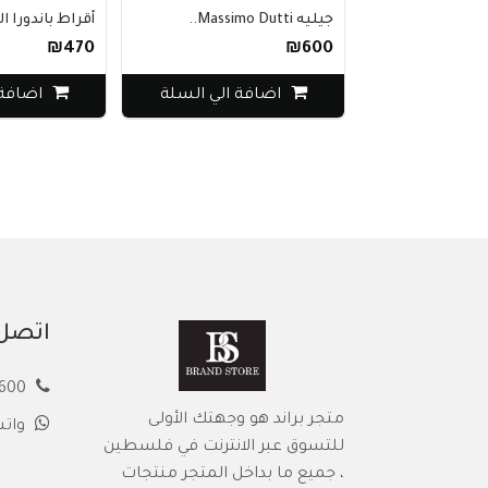
جيليه Massimo Dutti..
أقراط باندورا ال
₪470
₪600
اضافة الي السلة
اضافة 
اتصل 
00972594913600
متجر براند هو وجهتك الأولى
وات
للتسوق عبر الانترنت في فلسطين
، جميع ما بداخل المتجر منتجات