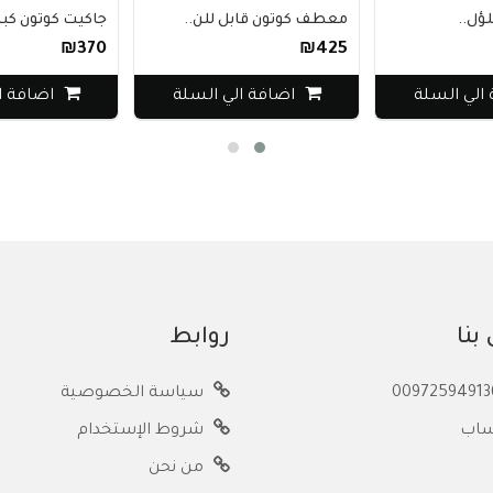
لؤل..
معطف كوتون قابل للن..
جاكيت كوتون كبير
₪370
₪425
الي السلة
اضافة الي السلة
اضافة ا
بنا
روابط
سياسة الخصوصية
ساب
شروط الإستخدام
من نحن