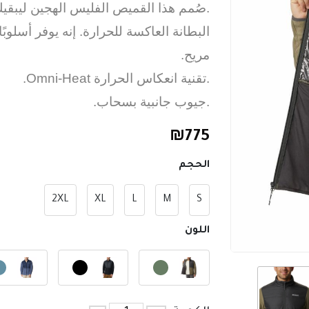
.صُمم هذا القميص الفليس الهجين ليبقيك 
البطانة العاكسة للحرارة. إنه يوفر أسلوب
مريح.
.تقنية انعكاس الحرارة Omni-Heat.
.جيوب جانبية بسحاب.
₪
775
الحجم
2XL
XL
L
M
S
اللون