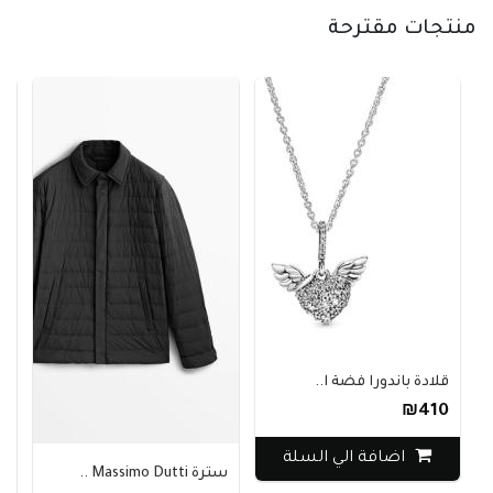
منتجات مقترحة
قلادة باندورا فضة ا..
₪410
اضافة الي السلة
سترة Massimo Dutti ..