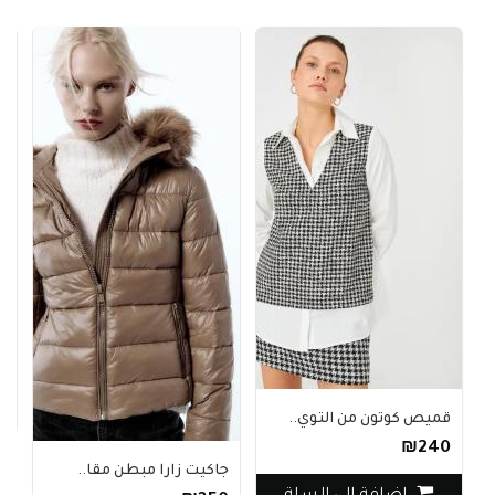
حذاء
0
قميص كوتون من التوي..
₪240
جاكيت زارا مبطن مقا..