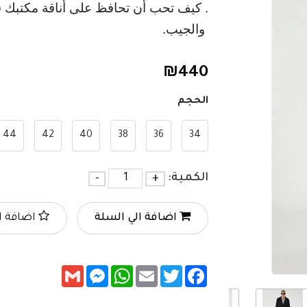
. كيف تحب أن تحافظ على أناقة مكتبك في
 والجيب.
₪
440
الحجم
44
42
40
38
36
34
الكمية:
+
-
اضافة الي السلة
اضافة ا
Messenger
Gmail
WhatsApp
Email
Twitter
Facebook