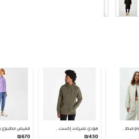
هودي تمبرلاند إكست..
قميص مطبوع بغطا
₪670
₪430