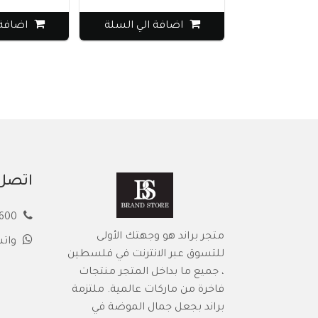
اضافة الي السلة
اضافة ا
اتصل 
00972594913600
متجر براند هو وجهتك الأولى
وات
للتسوق عبر الانترنت في فلسطين
، جميع ما بداخل المتجر منتجات
فاخرة من ماركات عالمية. ملتزمة
براند بجعل جمال الموضة في