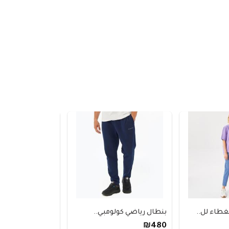
ء لل..
بنطال رياضي كولومبي..
كنزة مانجو صوف مح
₪340
₪480