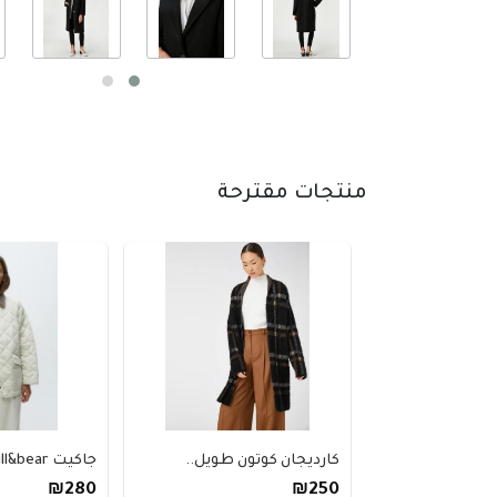
منتجات مقترحة
كارديجان كوتون طويل..
جاكيت pull&bear مبط..
₪280
₪250