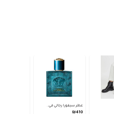
عطر سيفورا رجالي في..
فستان H&M مزين بالت..
₪280
₪410