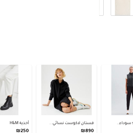
فستان لاكوست نسائي ..
أحذية H&M
₪250
₪890