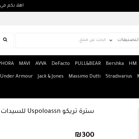
PHORA
MAVI
AVVA
DeFacto
PULL&BEAR
Bershka
HM
Under Armour
Jack & Jones
Massimo Dutti
Stradivarius
سترة تريكو Uspoloassn للسيدات أساسية
₪
300