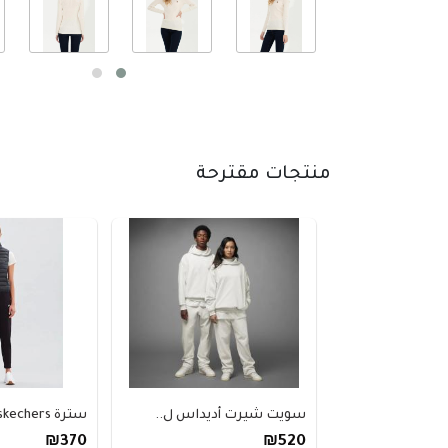
منتجات مقترحة
سويت شيرت أديداس ل..
سترة skechers سوداء..
₪370
₪520