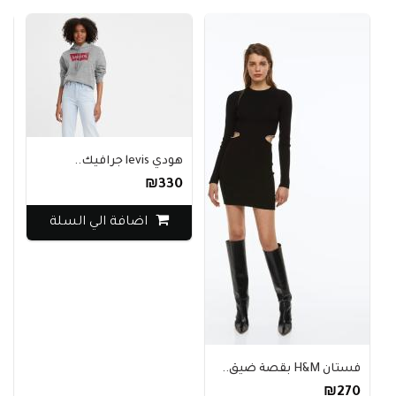
هودي levis جرافيك..
₪330
اضافة الي السلة
فستان H&M بقصة ضيق..
كارديج
80
₪270