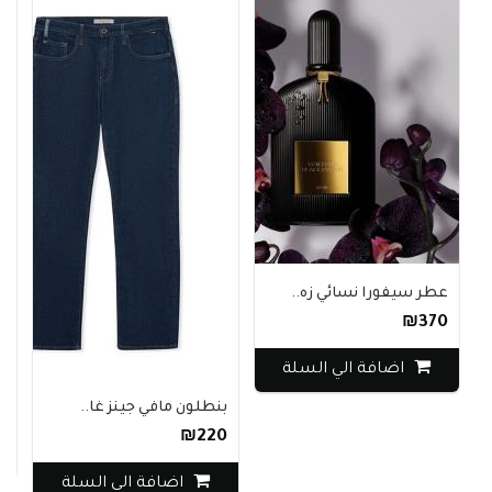
عطر سيفورا نسائي زه..
₪370
اضافة الي السلة
م
0
بنطلون مافي جينز غا..
₪220
اضافة الي السلة