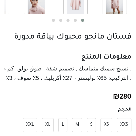
فستان مانجو محبوك بياقة مدورة
معلومات المنتج
. التركيب: 65٪ بوليستر ، 27٪ أكريليك ، 5٪ صوف ، 3٪ إيلاستين
₪
280
الحجم
XXL
XL
L
M
S
XS
XXS