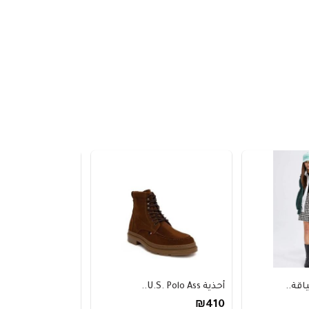
اقة..
أحذية U.S. Polo Ass..
سترةH&M منسوجة بقص..
₪220
₪410