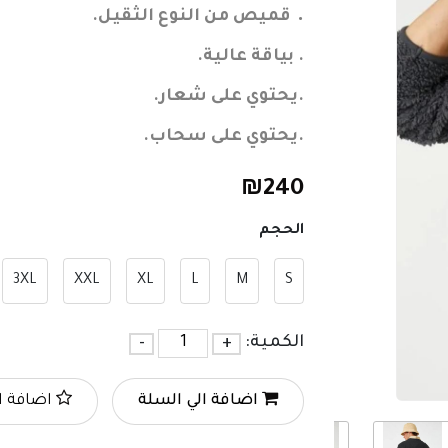
.
قميص من النوع الثقيل.
. بياقة عالية.
.يحتوي على شعار.
.يحتوي على سحاب.
₪
240
الحجم
3XL
XXL
XL
L
M
S
الكمية:
+
-
اضافة الي السلة
اضافة ا