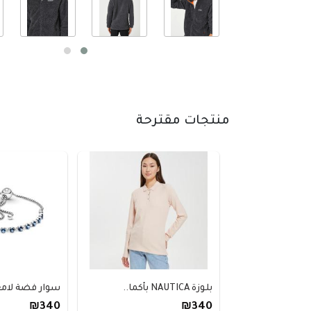
منتجات مقترحة
بلوزة NAUTICA بأكما..
سوار فضة لامع 
₪340
₪340