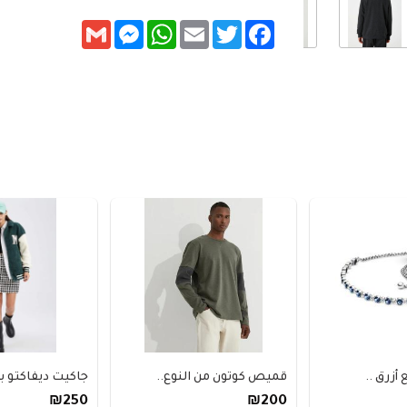
Messenger
Gmail
WhatsApp
Email
Twitter
Facebook
أزرق ..
قميص كوتون من النوع..
جاكيت ديفاكتو بي
₪250
₪200