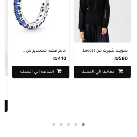
 من Lacost..
خاتم فضة مستدير من ..
₪410
ضافة الي السلة
اضافة الي السلة
سويت U.S. Polo Assn..
₪250
اضافة ا