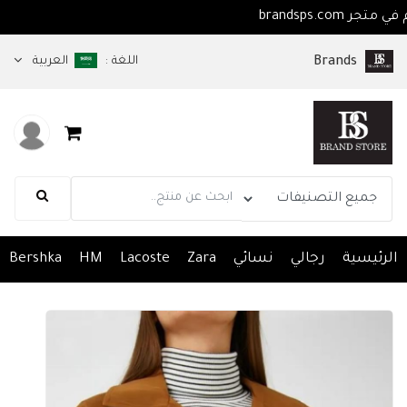
اهلا بكم في متجر brandsps.com
اللغة :
العربية
Brands
الرئيسية
رجالي
نسائي
Zara
Lacoste
HM
Bershka