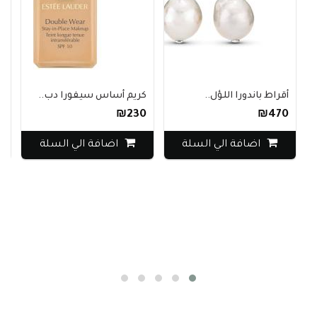
أقراط باندورا اللؤل..
كريم أساس سيفورا دب..
ب
0
₪230
₪470
اضافة الي السلة
اضافة الي السلة