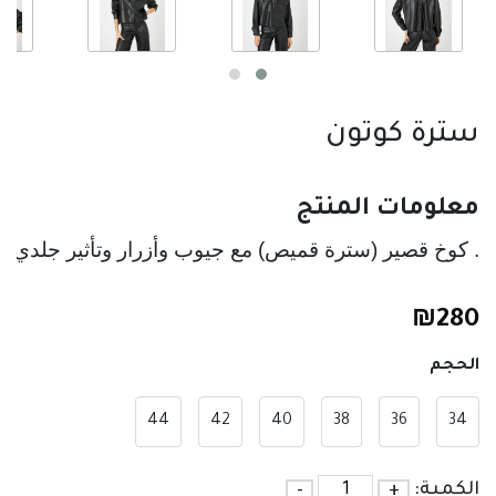
سترة كوتون
معلومات المنتج
. كوخ قصير (سترة قميص) مع جيوب وأزرار وتأثير جلدي.
₪
280
الحجم
44
42
40
38
36
34
الكمية:
+
-