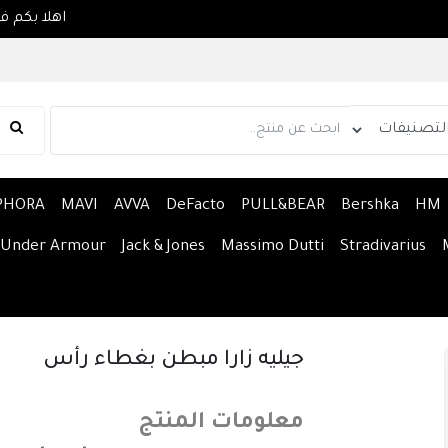
PHORA
MAVI
AVVA
DeFacto
PULL&BEAR
Bershka
HM
Under Armour
Jack & Jones
Massimo Dutti
Stradivarius
جيليه زارا مبطن بغطاء رأس
معلومات المنتج