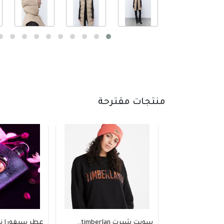
منتجات مقترحة
سويت شيرت timberlan..
عطر سيفورا نسائي إي