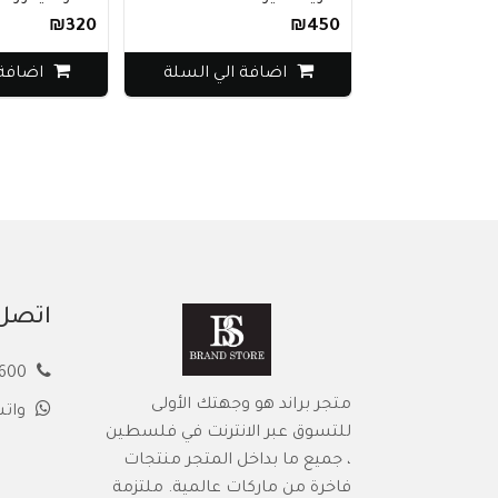
₪320
₪450
اضافة الي السلة
اضافة الي ال
اتصل 
00972594913600
متجر براند هو وجهتك الأولى
وات
للتسوق عبر الانترنت في فلسطين
، جميع ما بداخل المتجر منتجات
فاخرة من ماركات عالمية. ملتزمة