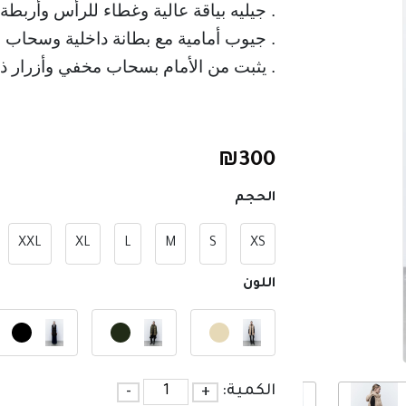
. جيليه بياقة عالية وغطاء للرأس وأربطة 
. جيوب أمامية مع بطانة داخلية وسحاب .
. يثبت من الأمام بسحاب مخفي وأزرار ذه
₪
300
الحجم
XXL
XL
L
M
S
XS
اللون
الكمية:
+
-