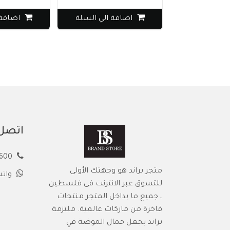
اضافة الي السلة
اضافة الي 
اتصل 
00972594913600
متجر براند هو وجهتك الأولى
وات
للتسوق عبر الانترنت في فلسطين
، جميع ما بداخل المتجر منتجات
فاخرة من ماركات عالمية. ملتزمة
براند بجعل جمال الموضة في