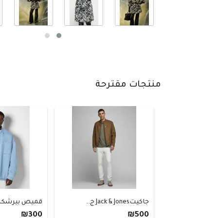
منتجات مقترحة
جاكيتJack & Jones ج..
قميص بيرشكا من ال
₪300
₪500