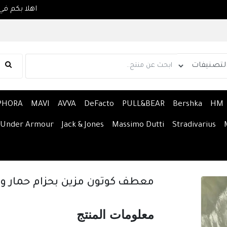
PHORA
MAVI
AVVA
DeFacto
PULL&BEAR
Bershka
HM
Under Armour
Jack & Jones
Massimo Dutti
Stradivarius
معطف كوتون مزين بحزام حمار 
معلومات المنتج