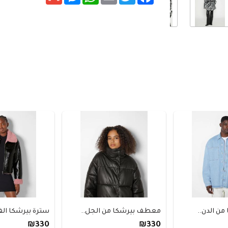
دن..
معطف بيرشكا من الجل..
سترة بيرشكا الفينيل.
₪330
₪330