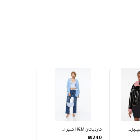
.
كارديجان H&M كبير ا..
قميص NAUTICA بولو ن..
₪340
₪240