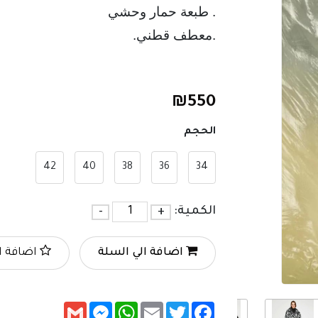
. طبعة حمار وحشي 
.معطف قطني.
₪
550
الحجم
42
40
38
36
34
الكمية:
+
-
اضافة الي السلة
اضافة ا
Messenger
Gmail
WhatsApp
Email
Twitter
Facebook