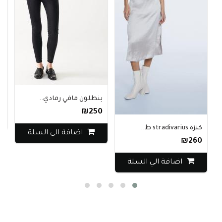
م
0
بنطلون مافي رمادي..
₪250
كنزة stradivarius ط..
اضافة الي السلة
₪260
اضافة الي السلة