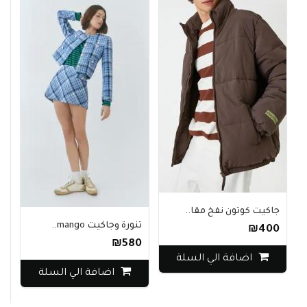
جاكيت كوتون نفخ مقا..
تنورة وجاكيت mango..
₪400
₪580
معط
اضافة الي السلة
0
اضافة الي السلة