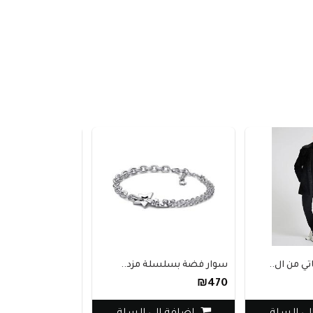
 من ال..
سوار فضة بسلسلة مزد..
سويت شيرت Jack & Jo..
₪310
₪470