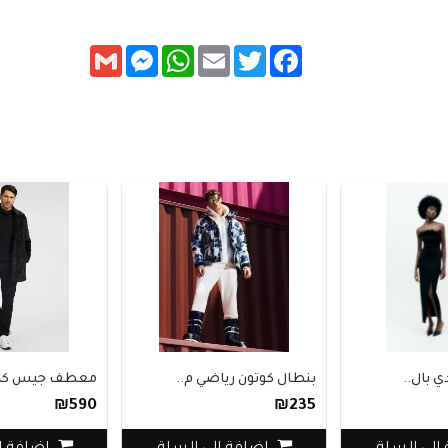
Messenger
Gmail
WhatsApp
Email
Twitter
Facebook
ي بال..
بنطال كوتون رياضي م..
معطف جيس كاتي
₪590
₪235