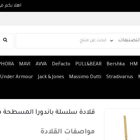
PHORA
MAVI
AVVA
DeFacto
PULL&BEAR
Bershka
HM
Under Armour
Jack & Jones
Massimo Dutti
Stradivarius
قلادة سلسلة باندورا المسطحة م
مواصفات القلادة