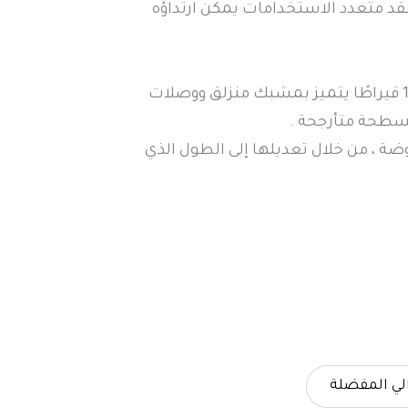
د متعدد الاستخدامات يمكن ارتداؤه
. عقدنا المسطح المطلي بالذهب عيار 14 قيراطًا يتميز بمشبك منزلق ووصلات
طحة متأرجحة .
وضة ، من خلال تعديلها إلى الطول الذي
لي المفضلة