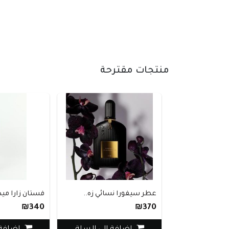
منتجات مقترحة
عطر سيفورا نسائي زه..
فستان زارا ميد
₪340
₪370