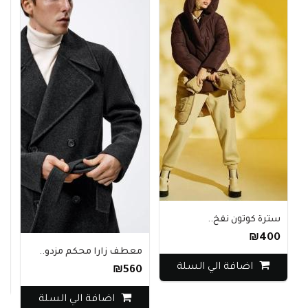
سترة كوتون نفخ..
م
₪400
0
معطف زارا محكم مزدو..
اضافة الي السلة
₪560
اضافة الي السلة