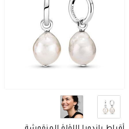
أقراط باندورا اللؤلؤ المنقوشة