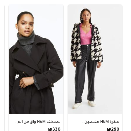
سترة H&M مقنعين..
معطف H&M واق من الم..
ج
0
₪330
₪290