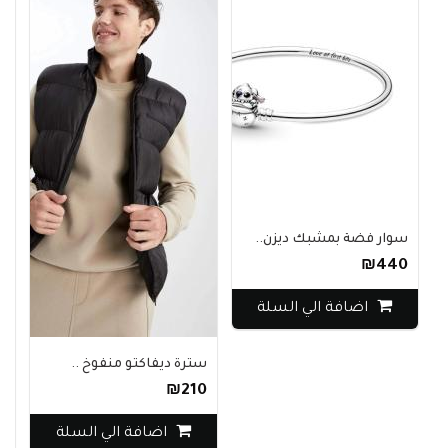
سوار فضة بمشبك ديزن..
₪440
اضافة الي السلة
سترة ديفاكتو منفوخ ..
سترة
0
₪210
اضافة الي السلة