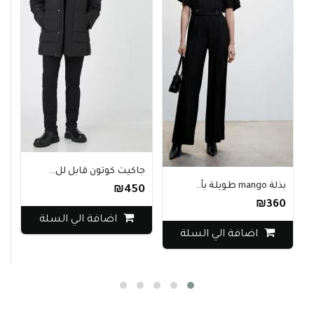
جاكيت كوتون قابل لل..
بذلة mango طويلة بأ..
₪450
₪360
ق
اضافة الي السلة
0
اضافة الي السلة