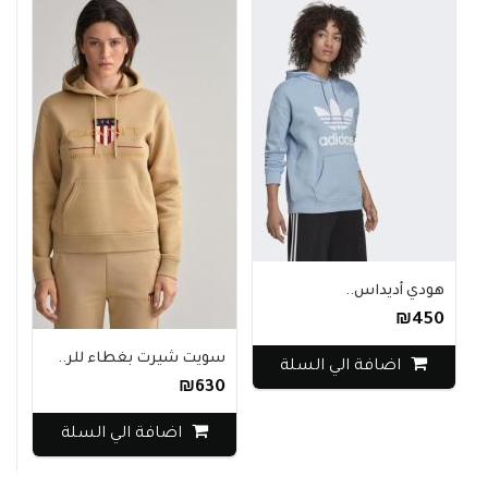
هودي أديداس..
₪450
سويت شيرت بغطاء للر..
اضافة الي السلة
ق
₪630
0
اضافة الي السلة