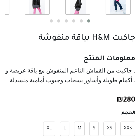
جاكيت H&M بياقة منفوشة
معلومات المنتج
. جاكيت من القماش الناعم المنفوش مع ياقة عريضة وسح
. أكمام طويلة وأساور بسحاب وجيوب أمامية منسدلة
₪
280
الحجم
XL
L
M
S
XS
XXS