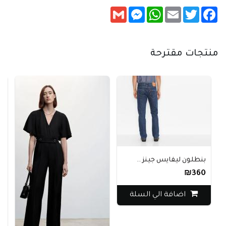
Messenger
Gmail
WhatsApp
Email
Twitter
Facebook
منتجات مقترحة
بنطلون ليفايس جينز ..
₪360
اضافة الي السلة