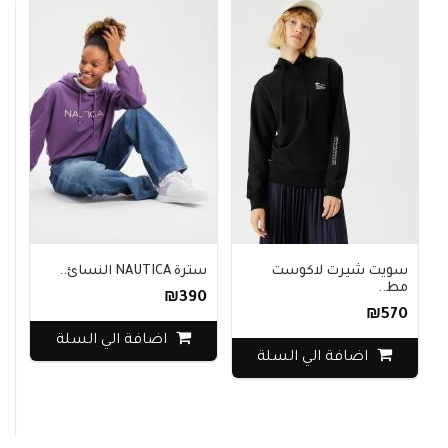
سويت شيرت لاكوست
سترة NAUTICA النسائ..
مط..
₪390
₪570
اضافة الي السلة
م
اضافة الي السلة
0