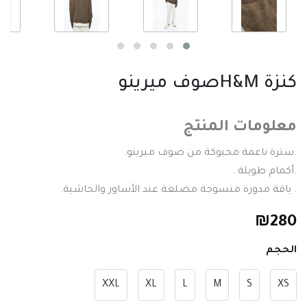
كنزة H&Mصوف ميرينو
معلومات المنتج
.سترة ناعمة محبوكة من صوف ميرينو.
.أكمام طويلة .
. ياقة مدورة منسوجة مضلعة عند الأساور والحاشية.
₪
280
الحجم
XXL
XL
L
M
S
XS